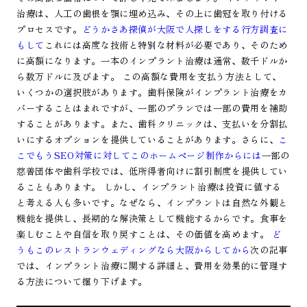
治療は、人工の歯根を顎に埋め込み、その上に歯冠を取り付ける
プロセスです。
どうかさあ探偵が大阪で人探しをする行方調査に
もして
これには高度な技術と特別な材料が必要であり、そのため
に高額になります。一本のインプラント治療は通常、数千ドルか
ら数万ドルに及びます。 この高額な費用を支払う方法として、
いくつかの選択肢があります。歯科保険がインプラント治療をカ
バーすることはまれですが、一部のプランでは一部の費用を補助
することがあります。また、歯科クリニックは、支払いを分割払
いにするオプションを提供していることがあります。さらに、
こ
こでもうSEO対策に対してこのホームページ制作からには
一部の
慈善団体や歯科学校では、低所得者向けに割引制度を提供してい
ることもあります。 しかし、インプラント治療は投資に値する
と考える人も多いです。なぜなら、インプラントは自然な外観と
機能を提供し、長期的な解決策として機能するからです。食事を
楽しむことや自信を取り戻すことは、その価値を高めます。
ど
うもこのレストランウェディングなら大阪からしてから
次の記事
では、インプラント治療に関する詳細と、費用を効果的に管理す
る方法について掘り下げます。