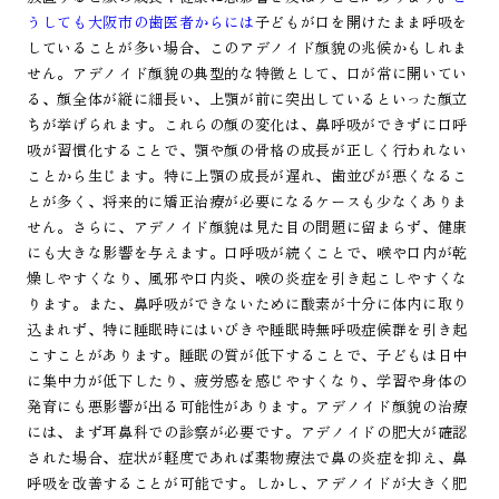
うしても大阪市の歯医者からには
子どもが口を開けたまま呼吸を
していることが多い場合、このアデノイド顔貌の兆候かもしれま
せん。アデノイド顔貌の典型的な特徴として、口が常に開いてい
る、顔全体が縦に細長い、上顎が前に突出しているといった顔立
ちが挙げられます。これらの顔の変化は、鼻呼吸ができずに口呼
吸が習慣化することで、顎や顔の骨格の成長が正しく行われない
ことから生じます。特に上顎の成長が遅れ、歯並びが悪くなるこ
とが多く、将来的に矯正治療が必要になるケースも少なくありま
せん。さらに、アデノイド顔貌は見た目の問題に留まらず、健康
にも大きな影響を与えます。口呼吸が続くことで、喉や口内が乾
燥しやすくなり、風邪や口内炎、喉の炎症を引き起こしやすくな
ります。また、鼻呼吸ができないために酸素が十分に体内に取り
込まれず、特に睡眠時にはいびきや睡眠時無呼吸症候群を引き起
こすことがあります。睡眠の質が低下することで、子どもは日中
に集中力が低下したり、疲労感を感じやすくなり、学習や身体の
発育にも悪影響が出る可能性があります。アデノイド顔貌の治療
には、まず耳鼻科での診察が必要です。アデノイドの肥大が確認
された場合、症状が軽度であれば薬物療法で鼻の炎症を抑え、鼻
呼吸を改善することが可能です。しかし、アデノイドが大きく肥