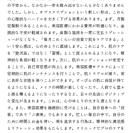
の不安から、なかなか一歩を踏み出せない人も少なくありません
でした。しかし、サブスクリプションという新しい形は、これら
の心理的なハードルを大きく下げる効果があります。まず、月額
定額制であることから、美容医療にかかる費用が明確になり、金
銭的な不安が軽減されます。高額な施術を一度に支払うプレッシ
ャーがなくなり、「毎月これくらいの投資で肌をケアできる」と
いう安心感は、心のゆとりに直結します。これにより、肌のケア
を「贅沢品」ではなく「習慣」として捉えられるようになり、精
神的な負担が軽くなります。次に、肌のコンディションが安定す
ることで、自己肯定感が向上します。美容医療サブスクによって
定期的に肌のメンテナンスを行うことで、肌トラブルが減り、常
に良好な状態を保つことができます。すっぴんの肌に自信が持て
るようになると、メイクの時間が楽しくなったり、人前でも堂々
と振る舞えるようになったりするなど、日々の生活にポジティブ
な変化が生まれます。これは、心のゆとりの大きな源となりま
す。また、美容医療を継続的に受けることは、自分自身への「投
資」であり「ご褒美」でもあります。忙しい毎日の中で、自分の
ために時間とお金を使い、美を追求する行為は、精神的な満足感
とリフレッシュ効果をもたらします。クリニックでプロのケアを