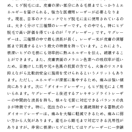
め、ヒゲ脱毛には、皮膚の深い部分にある毛根までしっかりとエ
ネルギーを届けられる、強力な医療用レーザーが必要となりま
す。現在、日本のクリニックでヒゲ脱毛に主に使用されているの
は、大きく分けて三種類のレーザーです。その中でも、特にヒゲ
脱毛で高い評価を得ているのが「ヤグレーザー」です。ヤグレー
ザーは、三種類の中で最も波長が長く、レーザー光が皮膚の深層
部まで到達するという最大の特徴を持っています。これにより、
根深いヒゲの毛根にも効率的に熱エネルギーを伝え、破壊するこ
とができます。また、皮膚表面のメラニン色素への吸収率が低い
ため、日焼けした肌や元々色黒の肌質の方でも、火傷のリスクを
抑えながら比較的安全に施術を受けられるというメリットもあり
ます。ただし、エネルギーが深部に集中するため、痛みは強い傾
向にあります。次に「ダイオードレーザー」もヒゲ脱毛によく用
いられます。ヤグレーザーと後述するアレキサンドライトレーザ
ーの中間的な波長を持ち、様々な毛質に対応できるバランスの良
さが特徴です。特に、低出力のレーザーを連続照射する蓄熱式の
ダイオードレーザーは、痛みを大幅に軽減できるため、痛みに弱
い方から人気があります。産毛から剛毛まで対応できる汎用性が
ありますが、非常に根深いヒゲに対してはヤグレーザーに一歩譲