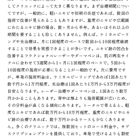
してクリニックによって大きく異なります。まず治療期間につい
てですが、一般的に、軽いニキビや初期の炎症であれば、数回の
施術で改善が見られることもありますが、重度のニキビや広範囲
にわたるニキビ跡の場合、数ヶ月から半年、あるいはそれ以上の
期間を要することも珍しくありません。例えば、ケミカルピーリ
ングや光治療は、月に1回程度のペースで数回から10回程度継続
することで効果を実感できることが多いです。ニキビ跡の凹凸を
改善するフラクショナルレーザーやダーマペンは、肌の再生サイ
クルに合わせて3週間から1ヶ月に1回程度のペースで、5回から
10回程度の施術が必要になることが一般的です。次に費用です
が、単発の施術料金は、ケミカルピーリングであれば1回あたり
数千円から1万円程度、光治療は1回あたり1万円から3万円程度が
目安となります。レーザー治療やダーマペンは、1回あたり数万
円かかることもあります。背中は顔よりも施術範囲が広いため、
その分料金が高くなる傾向にあります。トータルで考えると、軽
度なニキビであれば数万円から10万円程度、重度のニキビやニキ
ビ跡の治療であれば、数十万円かかるケースも少なくありませ
ん。多くのクリニックでは、複数回セットのコース料金や、サブ
スクリプションプランを提供しており、単発で受けるよりも割安