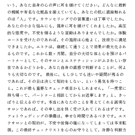
いう、あなた自身の心の声に耳を傾けてください。どんなに最新
の機械や有名な化粧品を揃えていても、あなたの肌に直接触れる
のは「人」です。カウンセリングでの言葉遣いは丁寧でしたか。
あなたの小さな悩みにも、親身に耳を傾けてくれましたか。高圧
的な態度や、不安を煽るような言動はありませんでしたか。体験
コースを受けたのであれば、その施術は心地よく、技術力に満足
できましたか。エステは、継続して通うことで効果が最大化され
るものです。これから数ヶ月間、自分の大切な体と心を預けるパ
ートナーとして、そのサロンとエステティシャンがふさわしい存
在であるかどうかを、あなた自身の直感で判断することが、何よ
りも大切なのです。 最後に、もし少しでも迷いや疑問が残るの
であれば、その日は決して契約をしない、という勇気を持つこ
と。これが最も重要なチェック項目かもしれません。「一度家に
持ち帰って、パートナーと相談してからお返事します」と、きっ
ぱりと伝えるのです。本当にあなたのことを考えてくれる誠実な
サロンであれば、その申し出を快く受け入れてくれるはずです。
フォトウェディングの準備は、幸せな時間であるべきです。エス
テサロンとの契約が、不安や後悔の種になってしまっては本末転
倒。この最終チェックリストを心のお守りとして、冷静な判断力