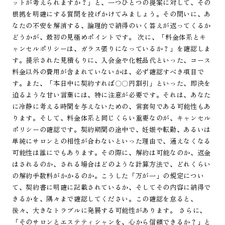
ットが考えられますか？」と、一つひとつの提案に対して、その
根拠を明確にする質問を投げかけてみましょう。その問いに、あ
なたの不安を解消する、論理的で納得のいく答えが返ってくるか
どうかが、最初の見極めポイントです。 次に、「料金体系とキ
ャンセルポリシーは、ガラス張りになっているか？」を確認しま
す。提示された見積もりに、入会金や化粧品代といった、コース
料金以外の費用が含まれていないかは、必ず確認すべき項目で
す。また、「本日中に契約すれば〇〇円割引」といった、即決を
迫るような甘い言葉には、特に注意が必要です。それは、あなた
に冷静に考える時間を与えないための、常套句である可能性もあ
ります。そして、料金体系と同じくらい重要なのが、キャンセル
ポリシーの確認です。契約期間の途中で、妊娠や転勤、あるいは
単純にサロンとの相性が合わないといった理由で、通えなくなる
可能性は誰にでもあります。その際に、解約は可能なのか、返金
はされるのか、される場合はどのような計算方法で、どれくらい
の解約手数料がかかるのか。こうした「万が一」の規定につい
て、契約書に明確に記載されているか、そしてその内容に納得で
きるかを、隅々まで確認してください。この確認を怠ると、
後々、大きなトラブルに発展する可能性があります。 さらに、
「そのサロンとエステティシャンを、心から信頼できるか？」と