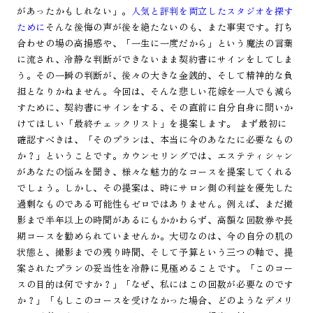
があったかもしれない」。
人気と評判を両立したスタジオを探す
ために
そんな後悔の声が後を絶たないのも、また事実です。打ち
合わせの場の高揚感や、「一生に一度だから」という魔法の言葉
に流され、冷静な判断ができないまま契約書にサインをしてしま
う。その一瞬の判断が、後々の大きな金銭的、そして精神的な負
担となりかねません。今回は、そんな悲しい花嫁を一人でも減ら
すために、契約書にサインをする、その直前に自分自身に問いか
けてほしい「最終チェックリスト」を提案します。 まず最初に
確認すべきは、「そのプランは、本当に今のあなたに必要なもの
か？」ということです。カウンセリングでは、エステティシャン
があなたの悩みを聞き、様々な魅力的なコースを提案してくれる
でしょう。しかし、その提案は、時にサロン側の利益を優先した
過剰なものである可能性もゼロではありません。例えば、まだ撮
影まで半年以上の時間があるにもかかわらず、高額な回数券や長
期コースを勧められていませんか。大切なのは、今の自分の肌の
状態と、撮影までの残り時間、そして予算という三つの軸で、提
案されたプランの妥当性を冷静に見極めることです。「このコー
スの目的は何ですか？」「なぜ、私にはこの回数が必要なのです
か？」「もしこのコースを受けなかった場合、どのようなデメリ