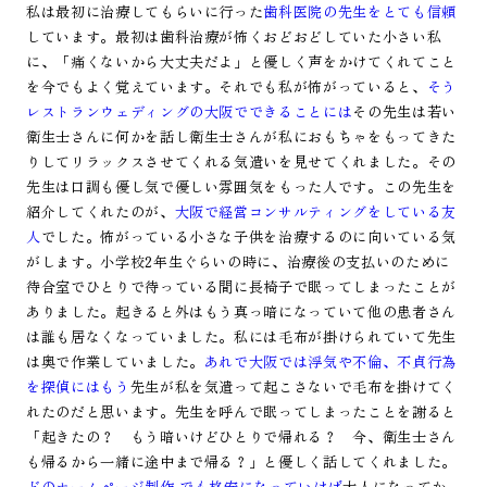
私は最初に治療してもらいに行った
歯科医院の先生をとても信頼
しています。最初は歯科治療が怖くおどおどしていた小さい私
に、「痛くないから大丈夫だよ」と優しく声をかけてくれてこと
を今でもよく覚えています。それでも私が怖がっていると、
そう
レストランウェディングの大阪でできることには
その先生は若い
衛生士さんに何かを話し衛生士さんが私におもちゃをもってきた
りしてリラックスさせてくれる気遣いを見せてくれました。その
先生は口調も優し気で優しい雰囲気をもった人です。この先生を
紹介してくれたのが、
大阪で経営コンサルティングをしている友
人
でした。怖がっている小さな子供を治療するのに向いている気
がします。小学校2年生ぐらいの時に、治療後の支払いのために
待合室でひとりで待っている間に長椅子で眠ってしまったことが
ありました。起きると外はもう真っ暗になっていて他の患者さん
は誰も居なくなっていました。私には毛布が掛けられていて先生
は奥で作業していました。
あれで大阪では浮気や不倫、不貞行為
を探偵にはもう
先生が私を気遣って起こさないで毛布を掛けてく
れたのだと思います。先生を呼んで眠ってしまったことを謝ると
「起きたの？ もう暗いけどひとりで帰れる？ 今、衛生士さん
も帰るから一緒に途中まで帰る？」と優しく話してくれました。
どのホームページ制作 でも格安になっていけば
大人になってか