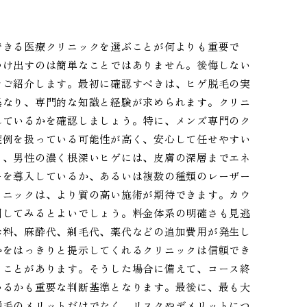
できる医療クリニックを選ぶことが何よりも重要で
つけ出すのは簡単なことではありません。後悔しない
をご紹介します。最初に確認すべきは、ヒゲ脱毛の実
異なり、専門的な知識と経験が求められます。クリニ
れているかを確認しましょう。特に、メンズ専門のク
症例を扱っている可能性が高く、安心して任せやすい
り、男性の濃く根深いヒゲには、皮膚の深層までエネ
ーを導入しているか、あるいは複数の種類のレーザー
リニックは、より質の高い施術が期待できます。カウ
問してみるとよいでしょう。料金体系の明確さも見逃
診料、麻酔代、剃毛代、薬代などの追加費用が発生し
かをはっきりと提示してくれるクリニックは信頼でき
ることがあります。そうした場合に備えて、コース終
いるかも重要な判断基準となります。最後に、最も大
脱毛のメリットだけでなく、リスクやデメリットにつ