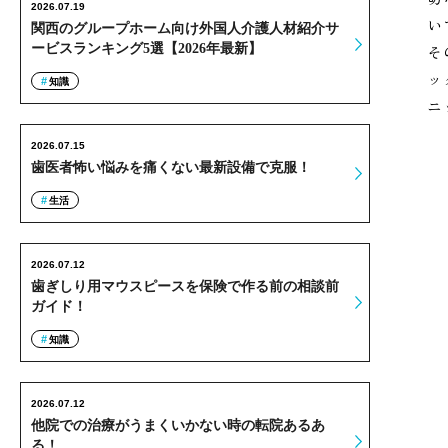
2026.07.19
い
関西のグループホーム向け外国人介護人材紹介サ
ービスランキング5選【2026年最新】
そ
ッ
知識
ニ
2026.07.15
歯医者怖い悩みを痛くない最新設備で克服！
生活
2026.07.12
歯ぎしり用マウスピースを保険で作る前の相談前
ガイド！
知識
2026.07.12
他院での治療がうまくいかない時の転院あるあ
る！