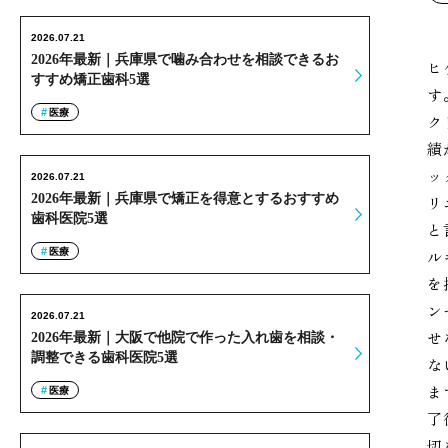
2026.07.21
2026年最新｜兵庫県で噛み合わせを相談できるお
ヒ
すすめ矯正歯科5選
す
医療
ク
績
ッ
2026.07.21
2026年最新｜兵庫県で矯正を得意とするおすすめ
リ
歯科医院5選
と
医療
ル
を
ン
2026.07.21
せ
2026年最新｜大阪で他院で作った入れ歯を相談・
調整できる歯科医院5選
な
ま
医療
了
切