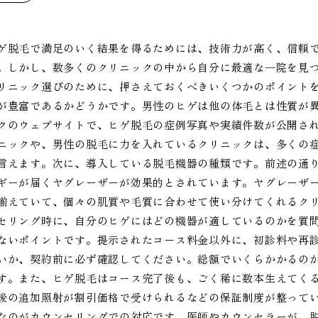
ゲ脱毛で満足のいく結果を得るためには、技術力が高く、信頼
。しかし、数多くのクリニックの中から自分に最適な一院を見
リニック選びのために、押さえておくべきいくつかのポイント
が豊富であるかどうかです。男性のヒゲは他の体毛とは性質が
クのウェブサイトで、ヒゲ脱毛の症例写真や実績件数が公開さ
ニックや、男性の脱毛に力を入れているクリニックは、多くの
言えます。次に、導入している脱毛機器の種類です。前述の通
ギーが届くヤグレーザーが効果的とされています。ヤグレーザ
揃えていて、個々の肌質や毛質に合わせて使い分けてくれるク
セリング時に、自分のヒゲにはどの機器が適しているのかを質
ないポイントです。提示されたコース料金以外に、初診料や再
いか、契約前に必ず確認してください。総額でいくらかかるの
す。また、ヒゲ脱毛はコース完了後も、ごく稀に数本生えてく
後の追加照射が割引価格で受けられるなどの保証制度が整って
なのがカウンセリングでの対応です。医師やカウンセラーが、